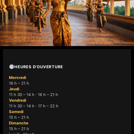
HEURES D’OUVERTURE
Mercredi
16 h – 21 h
Jeudi
11 h 30 – 14 h · 16 h – 21 h
Vendredi
11 h 30 – 14 h · 17 h – 22 h
Samedi
15 h – 21 h
Dimanche
15 h – 21 h