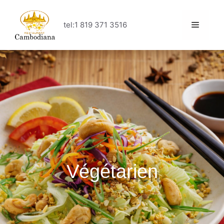
tel:1 819 371 3516
Végétarien