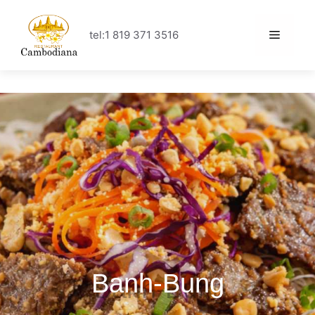
tel:1 819 371 3516
Banh-Bung