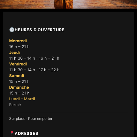
HEURES D’OUVERTURE
Mercredi
16 h – 21 h
Jeudi
11 h 30 – 14 h · 16 h – 21 h
Vendredi
11 h 30 – 14 h · 17 h – 22 h
Samedi
15 h – 21 h
Dimanche
15 h – 21 h
Lundi – Mardi
Fermé
Sur place · Pour emporter
ADRESSES